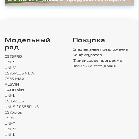
Модельный
Покупка
ряд
Специальные предложения
Конфигуратор
CS75PRO
Финансовые программы
UNI-S
Запись на тест-драйв
UNI-V
CS75PLUS NEW
CS35 MAX
ALSVIN
EADOplus
UNI-L
CS35PLUS
UNI-S / CS55PLUS
CS75plus
CS95
UNI-T
UNI-V
UNI-K