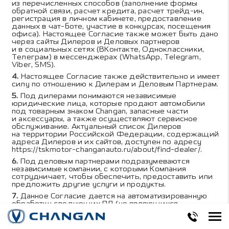
из перечисленных способов (заполнение формы
обратной связи, расчет кредита, расчет трейд-ин,
регистрация в личном кабинете, предоставление
данных в чат-боте, участие в конкурсах, посещения
офиса). Настоящее Согласие также может быть дано
через сайты Дилеров и Деловых партнеров
и в социальных сетях (ВКонтакте, Одноклассники,
Телеграм) в мессенджерах (WhatsApp, Telegram,
Viber, SMS).
Настоящее Согласие также действительно и имеет
силу по отношению к Дилерам и Деловым Партнерам.
Под дилерами понимаются независимые
юридические лица, которые продают автомобили
под товарным знаком Changan, запасные части
и аксессуары, а также осуществляют сервисное
обслуживание. Актуальный список Дилеров
на территории Российской Федерации, содержащий
адреса Дилеров и их сайтов, доступен по адресу
https://tskmotor-changanauto.ru/about/find-dealer/
.
Под деловым партнерами подразумеваются
независимые компании, с которыми Компания
сотрудничает, чтобы обеспечить, предоставить или
предложить другие услуги и продукты.
Данное Согласие дается на автоматизированную
обработку следующих ПД (не являющихся
специальными или биометрическими):
фамилия, имя, отчество;