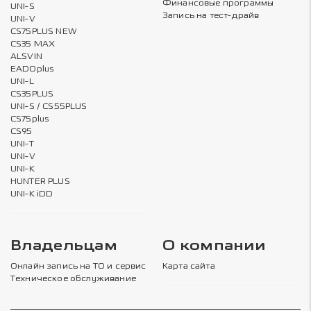
Финансовые программы
UNI-S
Запись на тест-драйв
UNI-V
CS75PLUS NEW
CS35 MAX
ALSVIN
EADOplus
UNI-L
CS35PLUS
UNI-S / CS55PLUS
CS75plus
CS95
UNI-T
UNI-V
UNI-K
HUNTER PLUS
UNI-K iDD
Владельцам
О компании
Онлайн запись на ТО и сервис
Карта сайта
Техническое обслуживание