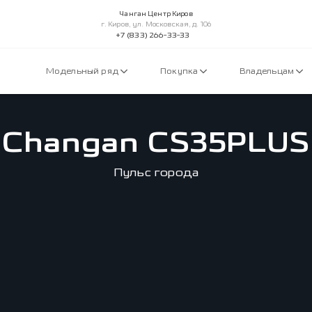
Чанган Центр Киров
г. Киров, ул. Московская, д. 106
+7 (833) 266-33-33
Модельный ряд
Покупка
Владельцам
Changan CS35PLUS
Пульс города