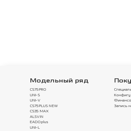
Модельный ряд
Пок
CS75PRO
Специал
UNI-S
Конфигу
UNI-V
Финансо
CS75PLUS NEW
Запись н
CS35 MAX
ALSVIN
EADOplus
UNI-L