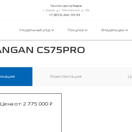
Чанган Центр Киров
г. Киров, ул. Московская, д. 106
+7 (833) 266-33-33
Модельный ряд
Покупка
Владельцам
ANGAN CS75PRO
икация
Комплектация
Ц
₽
Цена от:
2 775 000