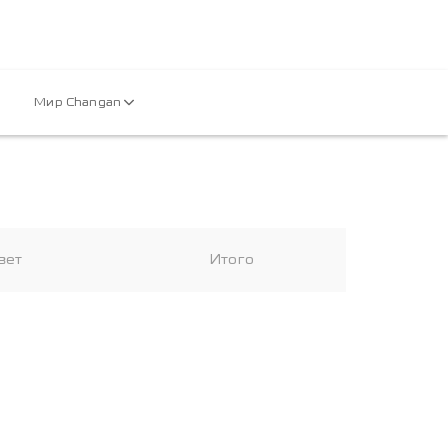
Мир Changan
вет
Итого